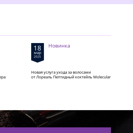
Новинка
18
мар
2025
Новая услуга ухода за волосами
ера
от Лореаль Пептидный коктейль Molecular