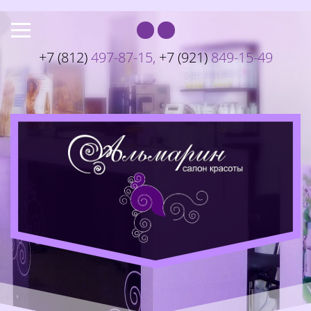
+7 (812)
497-87-15
,
+7 (921)
849-15-49