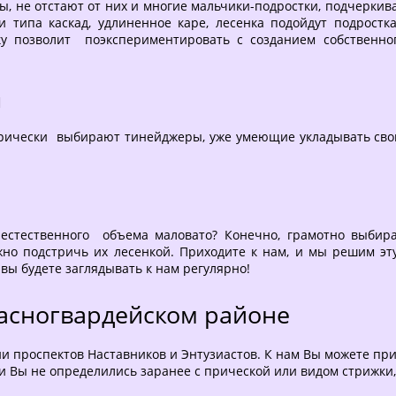
ы, не отстают от них и многие мальчики-подростки, подчеркив
 типа каскад, удлиненное каре, лесенка подойдут подростк
ку позволит поэкспериментировать с созданием собственно
ы
ти прически выбирают тинейджеры, уже умеющие укладывать св
естественного объема маловато? Конечно, грамотно выбира
о подстричь их лесенкой. Приходите к нам, и мы решим эту
 вы будете заглядывать к нам регулярно!
расногвардейском районе
 проспектов Наставников и Энтузиастов. К нам Вы можете прив
ли Вы не определились заранее с прической или видом стрижк