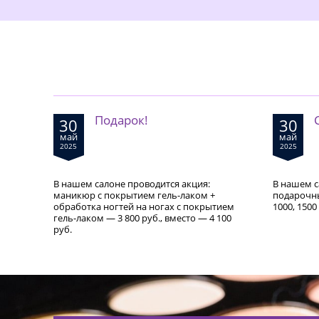
Подарок!
30
30
май
май
2025
2025
В нашем салоне проводится акция:
В нашем с
маникюр с покрытием гель-лаком +
подарочн
обработка ногтей на ногах с покрытием
1000, 1500
гель-лаком — 3 800 руб., вместо — 4 100
руб.