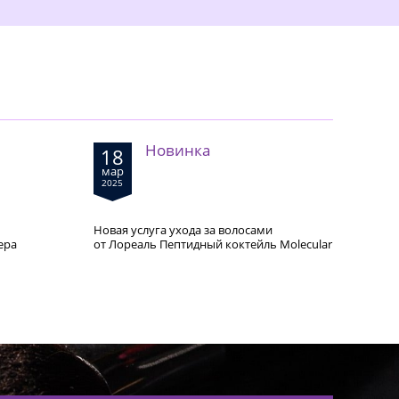
Новинка
18
мар
2025
Новая услуга ухода за волосами
ера
от Лореаль Пептидный коктейль Molecular