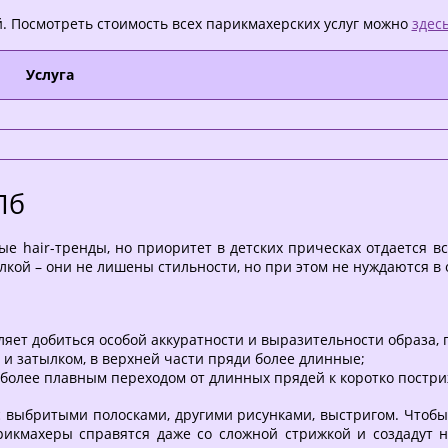
. Посмотреть стоимость всех парикмахерских услуг можно
здес
Услуга
Пб
 hair-тренды, но приоритет в детских прическах отдается вс
лкой – они не лишены стильности, но при этом не нуждаются в 
яет добиться особой аккуратности и выразительности образа, 
и затылком, в верхней части пряди более длинные;
 более плавным переходом от длинных прядей к коротко постр
 выбритыми полосками, другими рисунками, выстригом. Чтобы 
икмахеры справятся даже со сложной стрижкой и создадут н