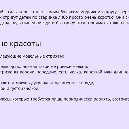
 стиль, и он станет самым большим модником в кругу сверст
 и стригут детей по старинке либо просто очень коротко. Он
дход, ведь нынешние дети быстро учатся понимать толк в сти
не красоты
ледующие модельные стрижки:
редко дополняемая такой же ровной челкой;
трижены короче передних, есть челка, короткой или длинно
ываются, макушку украшают удлиненные пряди;
ой и густой челкой.
олосы, которые требуется лишь периодически равнять, состриг