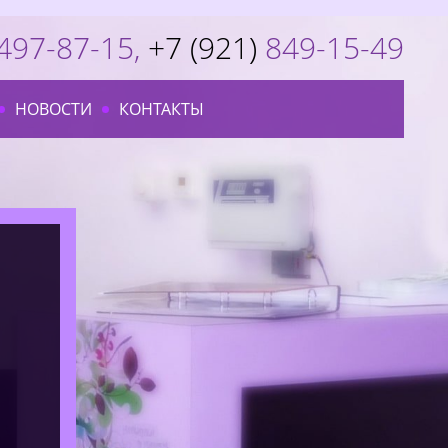
497-87-15
,
+7 (921)
849-15-49
НОВОСТИ
КОНТАКТЫ